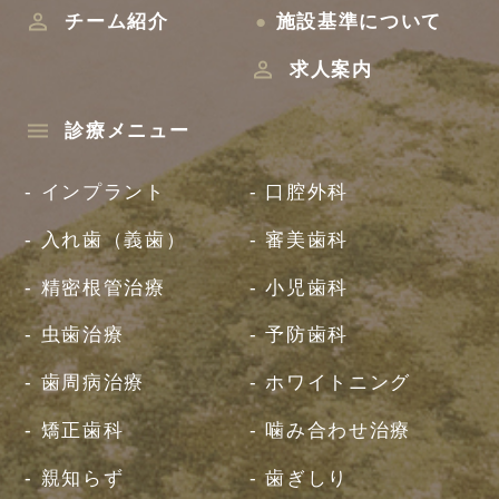
チーム紹介
●
施設基準について
求人案内
診療メニュー
- インプラント
- 口腔外科
- 入れ歯（義歯）
- 審美歯科
- 精密根管治療
- 小児歯科
- 虫歯治療
- 予防歯科
- 歯周病治療
- ホワイトニング
- 矯正歯科
- 噛み合わせ治療
- 親知らず
- 歯ぎしり